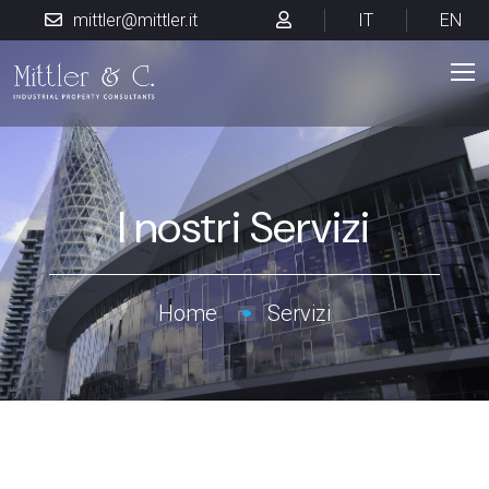
mittler@mittler.it
IT
EN
I nostri Servizi
Home
Servizi